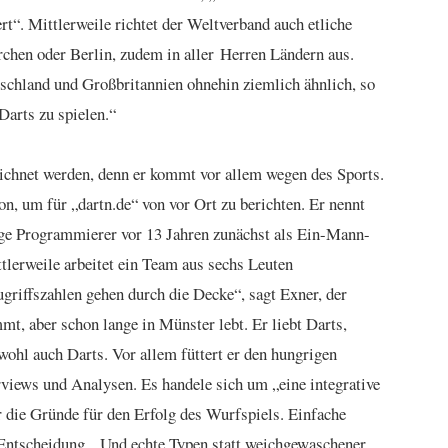
t“. Mittlerweile richtet der Weltverband auch etliche
chen oder Berlin, zudem in aller Herren Ländern aus.
tschland und Großbritannien ohnehin ziemlich ähnlich, so
Darts zu spielen.“
eichnet werden, denn er kommt vor allem wegen des Sports.
n, um für „dartn.de“ von vor Ort zu berichten. Er nennt
dige Programmierer vor 13 Jahren zunächst als Ein-Mann-
tlerweile arbeitet ein Team aus sechs Leuten
ugriffszahlen gehen durch die Decke“, sagt Exner, der
, aber schon lange in Münster lebt. Er liebt Darts,
 wohl auch Darts. Vor allem füttert er den hungrigen
rviews und Analysen. Es handele sich um „eine integrative
er die Gründe für den Erfolg des Wurfspiels. Einfache
 Entscheidung. „Und echte Typen statt weichgewaschener