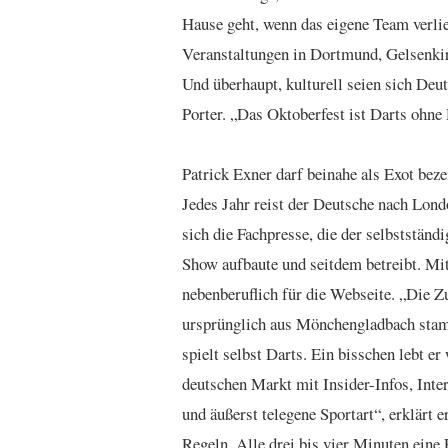
Hause geht, wenn das eigene Team verlier
Veranstaltungen in Dortmund, Gelsenkir
Und überhaupt, kulturell seien sich Deu
Porter. „Das Oktoberfest ist Darts ohne 
Patrick Exner darf beinahe als Exot bez
Jedes Jahr reist der Deutsche nach Londo
sich die Fachpresse, die der selbststän
Show aufbaute und seitdem betreibt. Mit
nebenberuflich für die Webseite. „Die Z
ursprünglich aus Mönchengladbach stammt
spielt selbst Darts. Ein bisschen lebt er
deutschen Markt mit Insider-Infos, Inte
und äußerst telegene Sportart“, erklärt 
Regeln. Alle drei bis vier Minuten eine