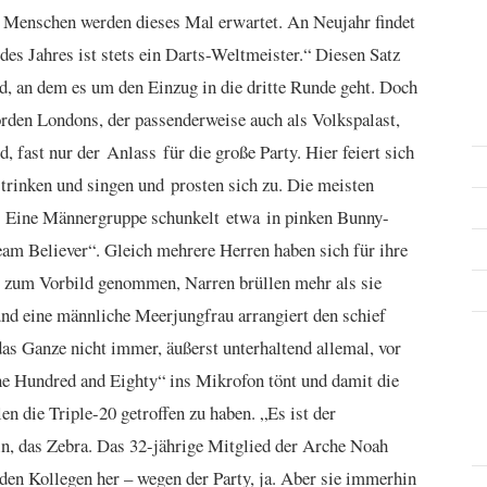
 Menschen werden dieses Mal erwartet. An Neujahr findet
 des Jahres ist stets ein Darts-Weltmeister.“ Diesen Satz
d, an dem es um den Einzug in die dritte Runde geht. Doch
rden Londons, der passenderweise auch als Volkspalast,
, fast nur der Anlass für die große Party. Hier feiert sich
 trinken und singen und prosten sich zu. Die meisten
l. Eine Männergruppe schunkelt etwa in pinken Bunny-
 Believer“. Gleich mehrere Herren haben sich für ihre
zum Vorbild genommen, Narren brüllen mehr als sie
 und eine männliche Meerjungfrau arrangiert den schief
as Ganze nicht immer, äußerst unterhaltend allemal, vor
e Hundred and Eighty“ ins Mikrofon tönt und damit die
len die Triple-20 getroffen zu haben. „Es ist der
in, das Zebra. Das 32-jährige Mitglied der Arche Noah
den Kollegen her – wegen der Party, ja. Aber sie immerhin