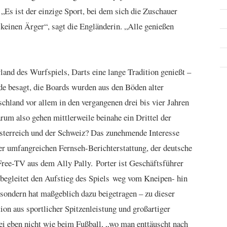
 „Es ist der einzige Sport, bei dem sich die Zuschauer
 keinen Ärger“, sagt die Engländerin. „Alle genießen
and des Wurfspiels, Darts eine lange Tradition genießt –
de besagt, die Boards wurden aus den Böden alter
tschland vor allem in den vergangenen drei bis vier Jahren
um also gehen mittlerweile beinahe ein Drittel der
sterreich und der Schweiz? Das zunehmende Interesse
der umfangreichen Fernseh-Berichterstattung, der deutsche
 Free-TV aus dem Ally Pally. Porter ist Geschäftsführer
 begleitet den Aufstieg des Spiels weg vom Kneipen- hin
, sondern hat maßgeblich dazu beigetragen – zu dieser
ion aus sportlicher Spitzenleistung und großartiger
sei eben nicht wie beim Fußball, „wo man enttäuscht nach