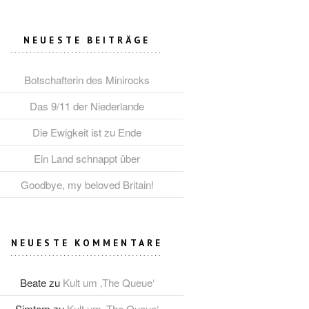
NEUESTE BEITRÄGE
Botschafterin des Minirocks
Das 9/11 der Niederlande
Die Ewigkeit ist zu Ende
Ein Land schnappt über
Goodbye, my beloved Britain!
NEUESTE KOMMENTARE
Beate
zu
Kult um ‚The Queue‘
Simtom
zu
Kult um ‚The Queue‘