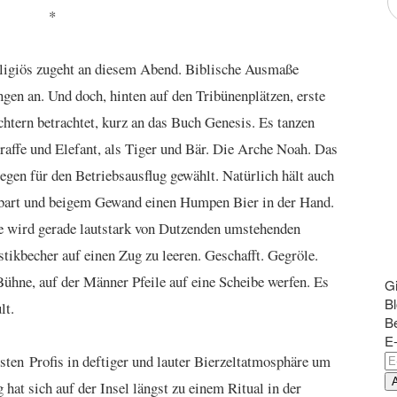
*
religiös zugeht an diesem Abend. Biblische Ausmaße
en an. Und doch, hinten auf den Tribünenplätzen, erste
chtern betrachtet, kurz an das Buch Genesis. Es tanzen
raffe und Elefant, als Tiger und Bär. Die Arche Noah. Das
gen für den Betriebsausflug gewählt. Natürlich hält auch
lbart und beigem Gewand einen Humpen Bier in der Hand.
e wird gerade lautstark von Dutzenden umstehenden
stikbecher auf einen Zug zu leeren. Geschafft. Gegröle.
Bühne, auf der Männer Pfeile auf eine Scheibe werfen. Es
G
Bl
lt.
Be
E-
E
ten Profis in deftiger und lauter Bierzeltatmosphäre um
Ma
hat sich auf der Insel längst zu einem Ritual in der
A