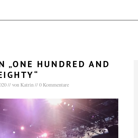
N „ONE HUNDRED AND
EIGHTY“
020
von
Katrin
0 Kommentare