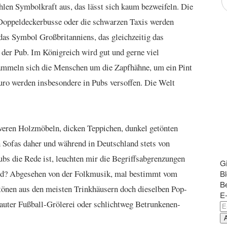
ahlen Symbolkraft aus, das lässt sich kaum bezweifeln. Die
 Doppeldeckerbusse oder die schwarzen Taxis werden
das Symbol Großbritanniens, das gleichzeitig das
l der Pub. Im Königreich wird gut und gerne viel
ammeln sich die Menschen um die Zapfhähne, um ein Pint
Euro werden insbesondere in Pubs versoffen. Die Welt
eren Holzmöbeln, dicken Teppichen, dunkel getönten
Sofas daher und während in Deutschland stets von
ubs die Rede ist, leuchten mir die Begriffsabgrenzungen
G
ied? Abgesehen von der Folkmusik, mal bestimmt vom
Bl
Be
 tönen aus den meisten Trinkhäusern doch dieselben Pop-
E-
lauter Fußball-Grölerei oder schlichtweg Betrunkenen-
E
Ma
A