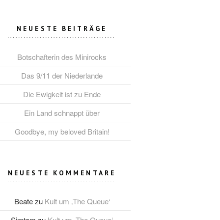
NEUESTE BEITRÄGE
Botschafterin des Minirocks
Das 9/11 der Niederlande
Die Ewigkeit ist zu Ende
Ein Land schnappt über
Goodbye, my beloved Britain!
NEUESTE KOMMENTARE
Beate
zu
Kult um ‚The Queue‘
Simtom
zu
Kult um ‚The Queue‘