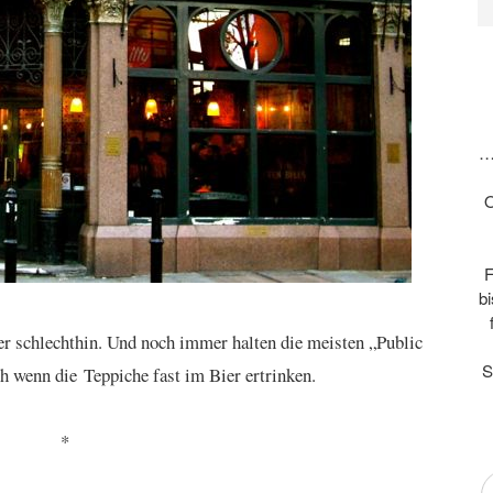
…
O
F
b
ter schlechthin. Und noch immer halten die meisten „Public
S
h wenn die Teppiche fast im Bier ertrinken.
*