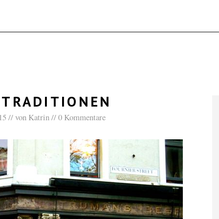
-TRADITIONEN
15
von
Katrin
0 Kommentare